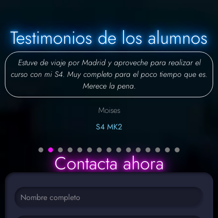
Testimonios de los alumnos
Estuve de viaje por Madrid y aproveche para realizar el
curso con mi S4. Muy completo para el poco tiempo que es.
Merece la pena.
Moises
S4 MK2
1
2
3
4
5
6
7
8
9
Contacta ahora