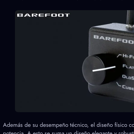
Además de su desempeño técnico, el diseño físico com
potencia. A esto se suma un diseño elegante y robust