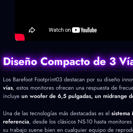
Diseño Compacto de 3 Ví
Los Barefoot Footprint03 destacan por su diseño inn
vías
, estos monitores ofrecen una respuesta de frecu
incluye
un woofer de 6,5 pulgadas, un midrange d
Una de las tecnologías más destacadas es el
sistema 
referencia
, desde los clásicos NS-10 hasta monitores
su trabajo suene bien en cualquier equipo de reprod