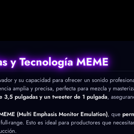
as y Tecnología MEME
ovador y su capacidad para ofrecer un sonido profesio
encia amplia y precisa, perfecta para mezcla y master
e 3,5 pulgadas y un tweeter de 1 pulgada
, aseguran
MEME (Multi Emphasis Monitor Emulation)
, que
perm
 full-range. Esto es ideal para productores que necesi
ucción.