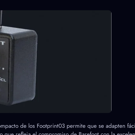
pacto de los Footprint03 permite que se adapten fácilm
o que refleja el compromiso de Barefoot con la excelen