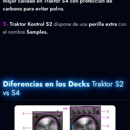
mejor calidad en Traktor S4 con protección de
carbono para evitar polvo.
7.-
Traktor Kontrol S2
dispone de una
perilla extra
con
el nombre
Samples.
Diferencias en los Decks
Traktor S2
vs S4