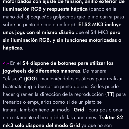
motorizados con ajuste de tensión, anillo exterior de
iluminación RGB y respuesta háptica
(
dando en la
mano del DJ pequeños golpecitos que le indican si pasa
sobre un punto de cue o un loop)
. El S2 MK3 incluye
unos jogs con el mismo diseño
que el S4 MK3
pero
sin iluminación RGB, y sin funciones motorizadas o
hápticas.
4.-
En el
S4 dispone de botones para utilizar los
jogwheels de diferentes maneras
. De manera
“clásica” (
JOG
), manteniéndolos estáticos para realizar
beatmatching o buscar un punto de cue. Se les puede
hacer girar en la dirección de la reproducción (
TT
) para
frenarlos o empujarlos como si de un plato se
tratara. También
tiene un modo “
Grid
”
para posicionar
correctamente el beatgrid de las canciones.
Traktor S2
mk3 solo dispone del modo Grid
ya que no son