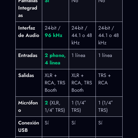
Pantallas
Sí
No
No
Integrad
as
Interfaz
24-bit /
24-bit /
24-bit /
de Audio
96 kHz
44.1 o 48
44.1 o 48
kHz
kHz
Entradas
2 phono,
1 línea
1 línea
4 línea
Salidas
XLR +
XLR +
TRS +
RCA, TRS
RCA, TRS
RCA
Booth
Booth
Micrófon
2
(XLR,
1 (1/4″
1 (1/4″
o
1/4″ TRS)
TRS)
TRS)
Conexión
Sí
Sí
Sí
USB