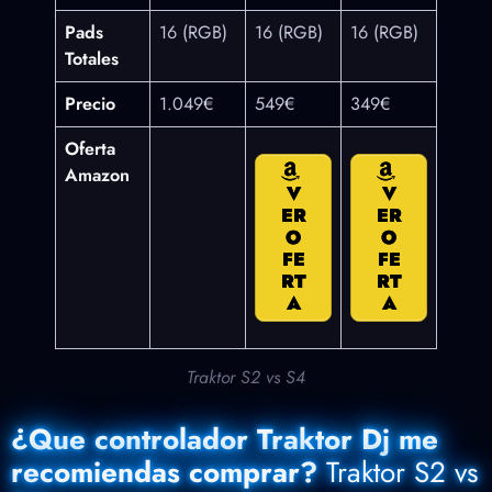
Pads
16 (RGB)
16 (RGB)
16 (RGB)
Totales
Precio
1.049€
549€
349€
Oferta
Amazon
V
V
ER
ER
O
O
FE
FE
RT
RT
A
A
Traktor S2 vs S4
¿Que controlador Traktor Dj me
recomiendas comprar?
Traktor S2 vs