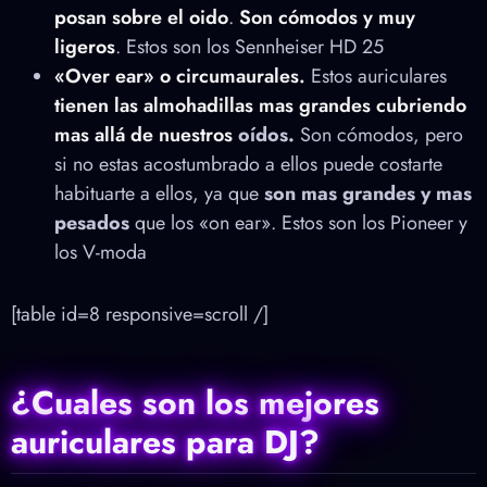
posan sobre el oido
.
Son cómodos y muy
ligeros
. Estos son los Sennheiser HD 25
«Over ear» o circumaurales.
Estos auriculares
tienen las almohadillas mas grandes cubriendo
mas allá de nuestros
oídos.
Son cómodos, pero
si no estas acostumbrado a ellos puede costarte
habituarte a ellos, ya que
son mas grandes y mas
pesados
que los «on ear». Estos son los Pioneer y
los V-moda
[table id=8 r
esponsive=scroll
/]
¿Cuales son los mejores
auriculares para DJ?