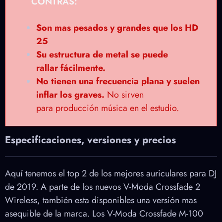
CONTRAS:
Son mas pesados y grandes que los HD
25
Su estructura de metal se puede
rallar fácilmente.
No tienen una frecuencia plana y suelen
inflar los graves.
No sirven
para producción música en el estudio.
Especificaciones, versiones y precios
Aquí tenemos el top 2 de los mejores auriculares para DJ
de 2019. A parte de los nuevos V-Moda Crossfade 2
Wireless, también esta disponibles una versión mas
asequible de la marca. Los V-Moda Crossfade M-100