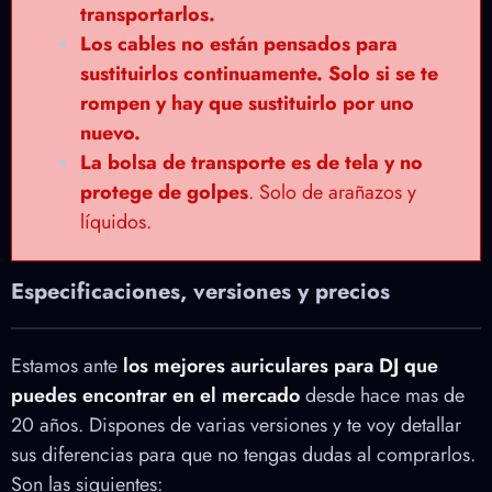
transportarlos.
Los cables no están pensados para
sustituirlos continuamente. Solo si se te
rompen y hay que sustituirlo por uno
nuevo.
La bolsa de transporte es de tela y no
protege de golpes
. Solo de arañazos y
líquidos.
Especificaciones, versiones y precios
Estamos ante
los mejores auriculares para DJ que
puedes encontrar en el mercado
desde hace mas de
20 años. Dispones de varias versiones y te voy detallar
sus diferencias para que no tengas dudas al comprarlos.
Son las siguientes: