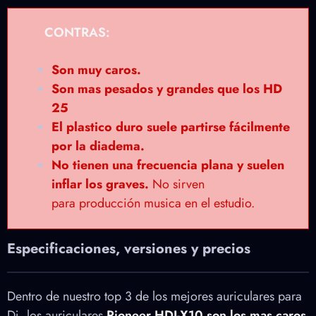
CONTRAS:
Son muy caros.
Son mas pesados y grandes que los HD
25
El
plastico duro suele partirse
fácilmente
por la diadema.
No tienen una frecuencia plana y suelen
inflar los graves.
No sirven
para producción musica en el estudio.
Especificaciones, versiones y precios
Dentro de nuestro top 3 de los mejores auriculares para
Dj, los auriculares
Pioneer HDJ-X10 son los mas caros